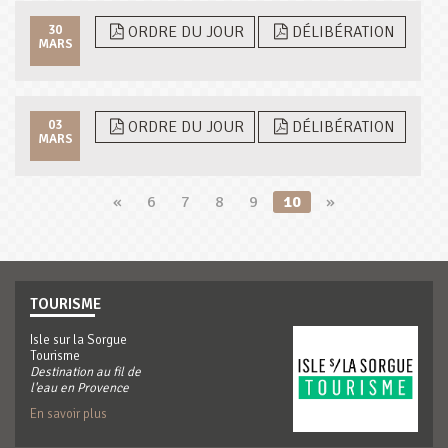
30
ORDRE DU JOUR
DÉLIBÉRATION
MARS
03
ORDRE DU JOUR
DÉLIBÉRATION
MARS
«
6
7
8
9
10
»
TOURISME
Isle sur la Sorgue
Tourisme
Destination au fil de
l'eau en Provence
En savoir plus