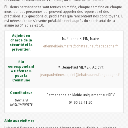
Plusieurs permanences sont tenues en mairie, chaque semaine ou chaque
mois, par des personnes qui peuvent apporter des réponses et des
précisions aux questions ou problèmes que rencontrent nos concitoyens. Il
est nécessaire de s'inscrire préalablement auprès du secrétariat de la
mairie au 04 90 22 41 10.
Adjoint en
M. Etienne KLEIN, Maire
charge de la
sécurité et la
etienneklein.maire@chateauneufdegadagne.fr
prévention
Elu
correspondant
M. Jean-Paul VILMER, Adjoint
« Défense »
jeanpaulvilmer.adjoint@chateauneufdegadagne.fr
pour la
Commune
Conciliateur
Permanence en Mairie uniquement sur RDV
Bernard
04 90 22 41 10
INGUIMBERTY
Aide aux victimes