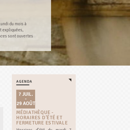
lundi du mois à
t expliquées,
nces sont ouvertes
AGENDA
7 JUIL.
-
29 AOÛT
MÉDIATHÈQUE -
HORAIRES D’ÉTÉ ET
FERMETURE ESTIVALE