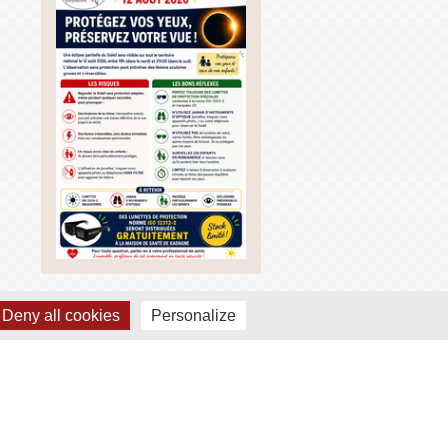
Deny all cookies
Personalize
ACTUALITÉ
PRÉCONISATIONS ARS
SUITE À L'INCENDIE DU
03 AOÛT 2026
Nous venons de recevoir les
dernières préconisations de