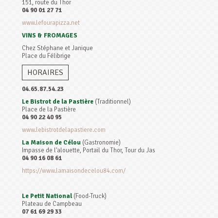
151, route du Thor
04 90 01 27 71
www.lefourapizza.net
VINS & FROMAGES
Chez Stéphane et Janique
Place du Félibrige
HORAIRES
04.65.87.54.23
Le Bistrot de la Pastière
(Traditionnel)
Place de la Pastière
04 90 22 40 95
www.lebistrotdelapastiere.com
La Maison de Célou
(Gastronomie)
Impasse de l'alouette, Portail du Thor, Tour du Jas
04 90 16 08 61
https://www.lamaisondecelou84.com/
Le Petit National
(Food-Truck)
Plateau de Campbeau
07 61 69 29 33