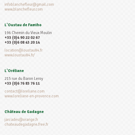
infoblanchefleur@gmail.com
www.blanchefleur.com
L'Oustau de Famiho
196 Chemin du Vieux Moulin
+33 (0)4 90 22 02 67
+33 (0)6 08 43 20 14
location@loustau84.fr
www.loustau84.fr/
L'Oréliane
215 rue du Baron Leroy
+33 (0)6 76 83 76 11
contact@loreliane.com
www.loreliane-en-provence.com
Château de Gadagne
jarcades@orange.fr
chateaudegadagne.free.fr