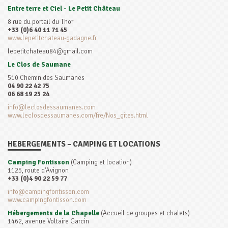
Entre terre et Ciel -
Le Petit Château
8 rue du portail du Thor
+33 (0)6 40 11 71 45
www.lepetitchateau-gadagne.fr
lepetitchateau84@gmail.com
Le Clos de Saumane
510 Chemin des Saumanes
04 90 22 42 75
06 68 19 25 24
info@leclosdessaumanes.com
www.leclosdessaumanes.com/fre/Nos_gites.html
HEBERGEMENTS – CAMPING ET LOCATIONS
Camping Fontisson
(Camping et location)
1125, route d'Avignon
+33 (0)4 90 22 59 77
info@campingfontisson.com
www.campingfontisson.com
Hébergements de la Chapelle
(Accueil de groupes et chalets)
1462, avenue Voltaire Garcin