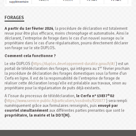
FORAGES
A partir du 1er février 2024
, la procédure de déclaration est totalement
revue pour être plus efficace, moins chronophage et automatisée. Ainsi le
déclarant, l’entreprise de forage dans le cas d’un nouvel ouvrage ou le
propriétaire dans le cas d’une régularisation, pourra directement déclarer
son forage sur le site DUPLOS.
Comment cela fonctionne ?
Le site DUPLOS (
https://duplos.developpement-durable.gouv.fr/#/
) est un
er
portail de télédéclaration des forages, qui intègrera au 1
février prochain
la procédure de déclaration des forages domestiques sous la forme d’un
Cerfa en ligne. Il est de la responsabilité de l’entreprise de forage de
réaliser cette déclaration lorsqu’elle est préalable aux travaux, sinon au
propriétaire pour la régularisation de puits déjà existants.
A l’issue du processus de télédéclaration,
le Cerfa n° 13837*02
(
https://www.service-public.fr/particuliers/vosdroits/R20077
) sera rempli
numériquement grâce aux formulaires renseignés, puis
envoyé par
courriel simultanément
aux différentes parties prenantes que sont le
propriétaire, la mairie et la DDT(M).