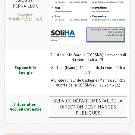
AGOGUE-
FERNAILLON
v.agogue-
fernaillon@soliha.fr
A l'Isle-sur-la-Sorgue (CCPSMV): 1er vendredi
du mois - 14h à 17h
Espace Info
Au Thor (Mairie): 3ème mardi du mois - 14h à
Energie
17h
A Châteauneuf de Gadagne (Mairie): sur RDV
auprès de la CCPSMV (04 90 21 43 11)
SERVICE DÉPARTEMENTAL DE LA
Information
DIRECTION DES FINANCES
Accueil Cadastre
PUBLIQUES