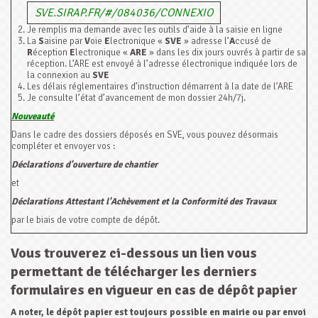
SVE.SIRAP.FR/#/084036/CONNEXIO
Je remplis ma demande avec les outils d’aide à la saisie en ligne
La
S
aisine par
V
oie
E
lectronique «
SVE
» adresse l’
A
ccusé de
R
éception
E
lectronique «
ARE
» dans les dix jours ouvrés à partir de sa
réception. L’ARE est envoyé à l’adresse électronique indiquée lors de
la connexion au
SVE
Les délais réglementaires d’instruction démarrent à la date de l’ARE
Je consulte l’état d’avancement de mon dossier 24h/7j.
Nouveauté
Dans le cadre des dossiers déposés en SVE, vous pouvez désormais
compléter et envoyer vos :
Déclarations d'ouverture de chantier
et
Déclarations Attestant l'Achèvement et la Conformité des Travaux
par le biais de votre compte de dépôt.
Vous trouverez ci-dessous un lien vous
permettant de télécharger les derniers
formulaires en vigueur en cas de dépôt papier
A noter, le dépôt papier est toujours possible en mairie ou par envoi