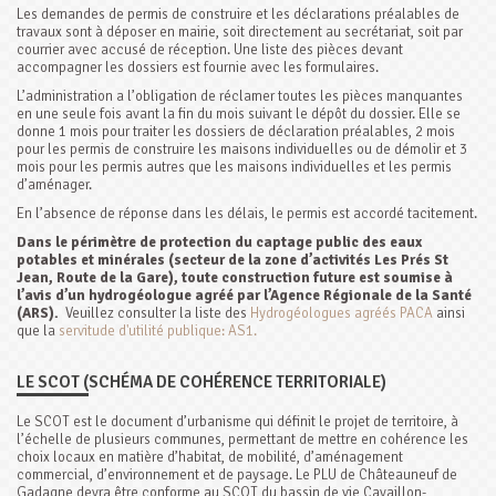
Les demandes de permis de construire et les déclarations préalables de
travaux sont à déposer en mairie, soit directement au secrétariat, soit par
courrier avec accusé de réception. Une liste des pièces devant
accompagner les dossiers est fournie avec les formulaires.
L’administration a l’obligation de réclamer toutes les pièces manquantes
en une seule fois avant la fin du mois suivant le dépôt du dossier. Elle se
donne 1 mois pour traiter les dossiers de déclaration préalables, 2 mois
pour les permis de construire les maisons individuelles ou de démolir et 3
mois pour les permis autres que les maisons individuelles et les permis
d’aménager.
En l’absence de réponse dans les délais, le permis est accordé tacitement.
Dans le périmètre de protection du captage public des eaux
potables et minérales (secteur de la zone d’activités Les Prés St
Jean, Route de la Gare), toute construction future est soumise à
l’avis d’un hydrogéologue agréé par l’Agence Régionale de la Santé
(ARS).
Veuillez consulter la liste des
Hydrogéologues agréés PACA
ainsi
que la
servitude d'utilité publique: AS1.
LE SCOT (SCHÉMA DE COHÉRENCE TERRITORIALE)
Le SCOT est le document d’urbanisme qui définit le projet de territoire, à
l’échelle de plusieurs communes, permettant de mettre en cohérence les
choix locaux en matière d’habitat, de mobilité, d’aménagement
commercial, d’environnement et de paysage. Le PLU de Châteauneuf de
Gadagne devra être conforme au SCOT du bassin de vie Cavaillon-