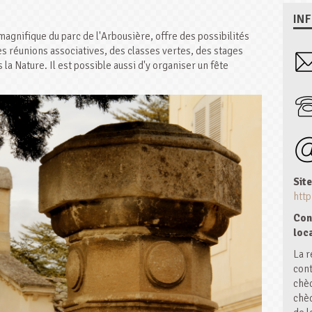
IN
t magnifique du parc de l'Arbousière, offre des possibilités
es réunions associatives, des classes vertes, des stages
a Nature. Il est possible aussi d'y organiser un fête
Site
http
Con
loc
La r
cont
chèq
chèq