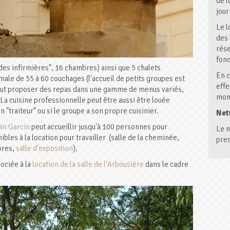
de l
jour
Le l
des 
rése
fonc
s infirmières", 16 chambres) ainsi que 5 chalets
En c
male de 55 à 60 couchages (l'accueil de petits groupes est
effe
e peut proposer des repas dans une gamme de menus variés,
mome
a cuisine professionnelle peut être aussi être louée
"traiteur" ou si le groupe a son propre cuisinier.
Net
ean Garcin
peut accueillir jusqu'à 100 personnes pour
Le n
nibles à la location pour travailler (salle de la cheminée,
pres
ibres,
salle d'exposition
).
ociée à la
location de la salle de l'Arbousière
dans le cadre