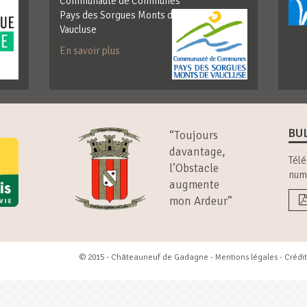
Communauté de Communes
Pays des Sorgues Monts de
Vaucluse
En savoir plus
BU
“Toujours
davantage,
Télé
l’Obstacle
num
augmente
mon Ardeur”
© 2015 - Châteauneuf de Gadagne -
Mentions légales
- Crédit