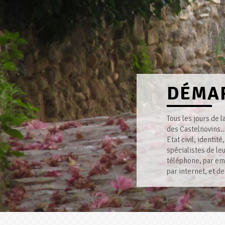
DÉMAR
Tous les jours de 
des Castelnovins
Etat civil, identi
spécialistes de l
téléphone, par ema
par internet, et 