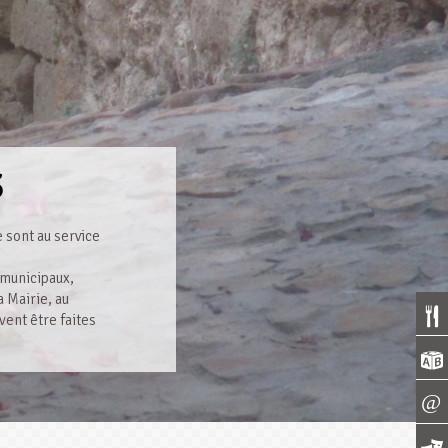
S
e sont au service
s municipaux,
 Mairie, au
vent être faites