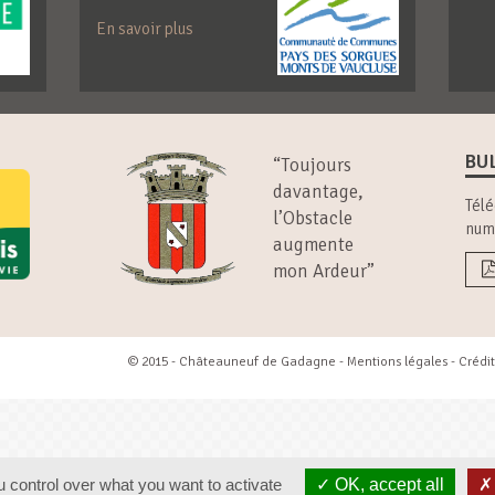
En savoir plus
BU
“Toujours
davantage,
Télé
l’Obstacle
num
augmente
mon Ardeur”
© 2015 - Châteauneuf de Gadagne -
Mentions légales
- Crédit
 control over what you want to activate
OK, accept all