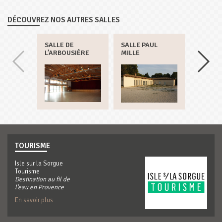
DÉCOUVREZ NOS AUTRES SALLES
SALLE DE
SALLE PAUL
SALLE 
L’ARBOUSIÈRE
MILLE
PÉNITE
TOURISME
Isle sur la Sorgue
Tourisme
Destination au fil de
l'eau en Provence
En savoir plus