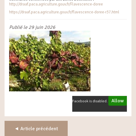
http://draaf.paca.agriculture.gouv.fr/Flavescence-doree
https://draaf.paca.agriculture.gouv.fr/flavescence-doree-r37.html
Publié le 29 juin 2026
Allow
Facebook is disabled.
◄ Article précédent