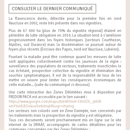
CONSULTER LE DERNIER COMMUNIQUÉ
La flavescence dorée, détectée pour la première fois en nord
Vaucluse en 2002, reste très présente dans nos vignobles.
Plus de 67 000 ha (plus de 70% du vignoble régional) étaient en
périmètre de lutte obligatoire en 2019. La situation tend à s’améliorer
progressivement dans les foyers historiques (secteurs Courthezon,
Alpilles, sud Durance) mais la dissémination se poursuit autour de
foyers plus récents (Enclave des Papes, nord-est Vaucluse, Luberon).
Pourtant la maladie peut être contenue quand les mesures de lutte
sont appliquées collectivement contre les jaunisses de la vigne :
surveillance des populations de vecteurs, traitements insecticides le
cas échéant, prospection collective du vignoble et élimination des
souches symptomatiques. Il est de la responsabilité de tous de les
mettre en oeuvre pour limiter les conséquences économiques de
cette maladie... (suite du communiqué ci-dessous)
Une carte interactive des Zones Délimitées mise à disposition par
FREDON PACA est accessible par le lien suivant :
https://www.google.com/maps/d/edit?mid=1VnUOL_qH2K-
4mY6vHLBOokvaSmb0riqH&usp=sharing
Les secteurs non colorés sont en Zone Exempte, non concernés par
les traitements mais la prospection du vignoble y est obligatoire.
Tous ces documents seront prochainement mis en ligne sur le site
internet de la DRAAF, accompagnés de cartes détaillées pour les
communes concernées par des Zones Délimitées :