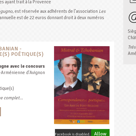
s ayant trait à la Provence
Segugno
, est réservée aux adhérents de l’association
Les
 annuelle est de 22 euros donnant droit à deux numéros
Sièg
Châ
Trés
BANIAN -
Amé
(S) POÉTIQUE(S)
ugne avec le concours
o-Arménienne d'Avignon
ique(s)
e complet...
Allow
Facebook is disabled.