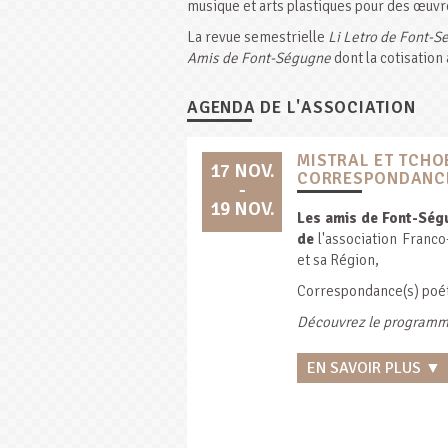
musique et arts plastiques pour des œuvre
La revue semestrielle
Li Letro de Font-
Amis de Font-Ségugne
dont la cotisation
AGENDA DE L'ASSOCIATION
MISTRAL ET TCHO
17 NOV.
CORRESPONDANCE
-
19 NOV.
Les amis de Font-Ség
de
l'association Franc
et sa Région,
Correspondance(s) poét
Découvrez le programm
EN SAVOIR PLUS ▼