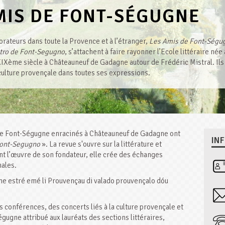
MIS DE FONT-SÉGUGNE
orateurs dans toute la Provence et à l’étranger,
Les Amis de Font-Ségu
etro de Font-Segugno
, s’attachent à faire rayonner l’Ecole littéraire né
Xème siècle à Châteauneuf de Gadagne autour de Frédéric Mistral. Ils p
 culture provençale dans toutes ses expressions.
s de Font-Ségugne enracinés à Châteauneuf de Gadagne ont
IN
Font-Segugno
». La revue s'ouvre sur la littérature et
ant l’œuvre de son fondateur, elle crée des échanges
nales.
me estré emé li Prouvençau di valado prouvençalo dóu
conférences, des concerts liés à la culture provençale et
égugne attribué aux lauréats des sections littéraires,