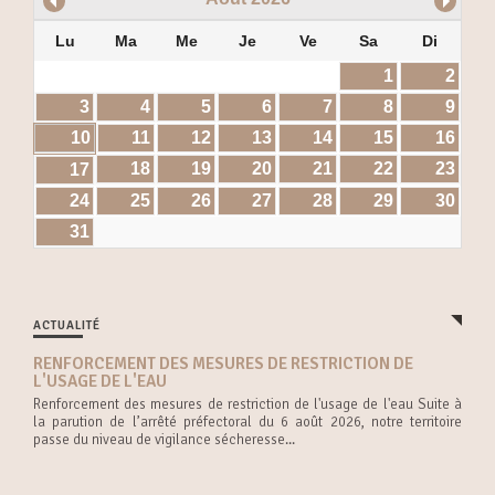
Lu
Ma
Me
Je
Ve
Sa
Di
1
2
3
4
5
6
7
8
9
10
11
12
13
14
15
16
18
19
20
21
22
23
17
24
25
26
27
28
29
30
31
ACTUALITÉ
RENFORCEMENT DES MESURES DE RESTRICTION DE
L'USAGE DE L'EAU
Renforcement des mesures de restriction de l'usage de l'eau Suite à
la parution de l’arrêté préfectoral du 6 août 2026, notre territoire
passe du niveau de vigilance sécheresse...