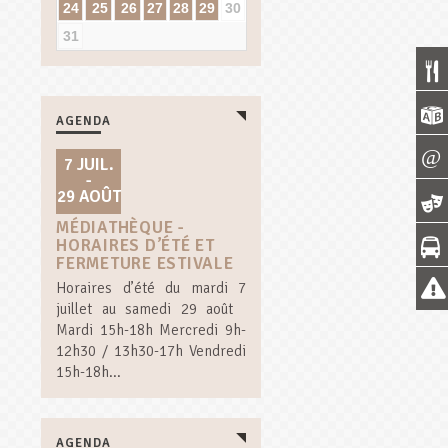
24
25
26
27
28
29
30
31
AGENDA
7 JUIL.
-
29 AOÛT
MÉDIATHÈQUE -
HORAIRES D’ÉTÉ ET
FERMETURE ESTIVALE
Horaires d’été du mardi 7
juillet au samedi 29 août
Mardi 15h-18h Mercredi 9h-
12h30 / 13h30-17h Vendredi
15h-18h...
AGENDA