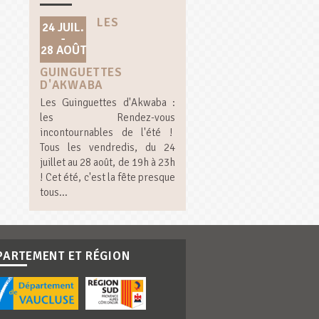
LES
24 JUIL.
-
28 AOÛT
GUINGUETTES
D'AKWABA
Les Guinguettes d'Akwaba :
les Rendez-vous
incontournables de l'été !
Tous les vendredis, du 24
juillet au 28 août, de 19h à 23h
! Cet été, c'est la fête presque
tous...
PARTEMENT ET RÉGION