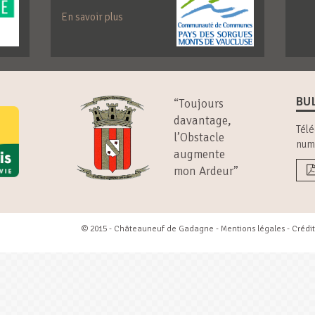
En savoir plus
BU
“Toujours
davantage,
Télé
l’Obstacle
num
augmente
mon Ardeur”
© 2015 - Châteauneuf de Gadagne -
Mentions légales
- Crédit