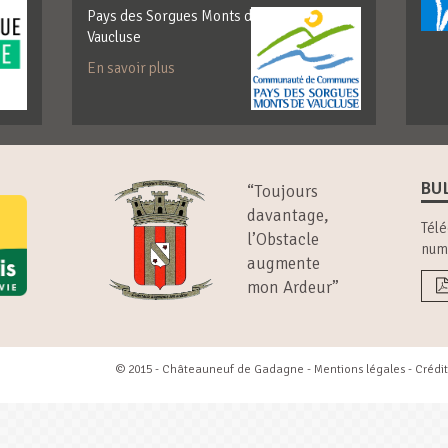
Pays des Sorgues Monts de
Vaucluse
En savoir plus
BU
“Toujours
davantage,
Télé
l’Obstacle
num
augmente
mon Ardeur”
© 2015 - Châteauneuf de Gadagne -
Mentions légales
- Crédit