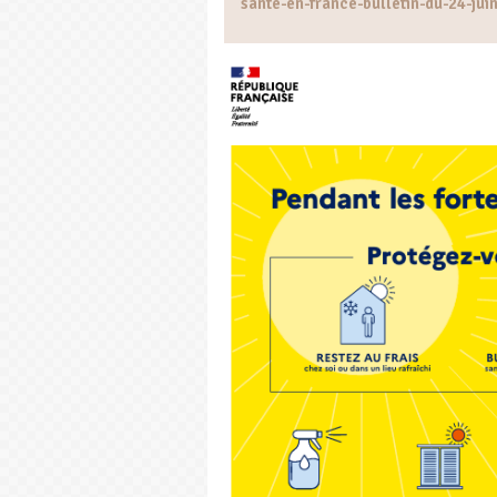
sante-en-france-bulletin-du-24-jui