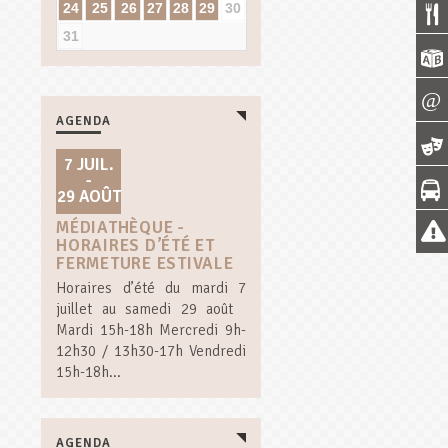
24
25
26
27
28
29
30
31
AGENDA
7 JUIL.
-
29 AOÛT
MÉDIATHÈQUE -
HORAIRES D’ÉTÉ ET
FERMETURE ESTIVALE
Horaires d’été du mardi 7
juillet au samedi 29 août
Mardi 15h-18h Mercredi 9h-
12h30 / 13h30-17h Vendredi
15h-18h...
AGENDA