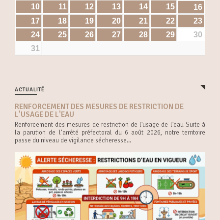
10
11
12
13
14
15
16
17
18
19
20
21
22
23
24
25
26
27
28
29
30
31
ACTUALITÉ
RENFORCEMENT DES MESURES DE RESTRICTION DE
L'USAGE DE L'EAU
Renforcement des mesures de restriction de l'usage de l'eau Suite à
la parution de l’arrêté préfectoral du 6 août 2026, notre territoire
passe du niveau de vigilance sécheresse...