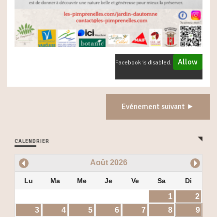
Allow
Facebook is disabled.
Evénement suivant ►
CALENDRIER
Août
2026
Lu
Ma
Me
Je
Ve
Sa
Di
1
2
3
4
5
6
7
8
9