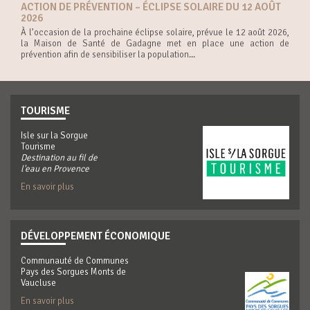
ACTION DE PRÉVENTION – ÉCLIPSE SOLAIRE DU 12 AOÛT
2026
À l’occasion de la prochaine éclipse solaire, prévue le 12 août 2026,
la Maison de Santé de Gadagne met en place une action de
prévention afin de sensibiliser la population...
TOURISME
Isle sur la Sorgue
Tourisme
Destination au fil de
l'eau en Provence
En savoir plus
DÉVELOPPEMENT ÉCONOMIQUE
Communauté de Communes
Pays des Sorgues Monts de
Vaucluse
En savoir plus