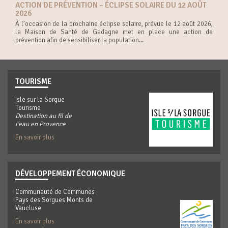
ACTION DE PRÉVENTION – ÉCLIPSE SOLAIRE DU 12 AOÛT
2026
À l’occasion de la prochaine éclipse solaire, prévue le 12 août 2026,
la Maison de Santé de Gadagne met en place une action de
prévention afin de sensibiliser la population...
TOURISME
Isle sur la Sorgue
Tourisme
Destination au fil de
l'eau en Provence
En savoir plus
DÉVELOPPEMENT ÉCONOMIQUE
Communauté de Communes
Pays des Sorgues Monts de
Vaucluse
En savoir plus