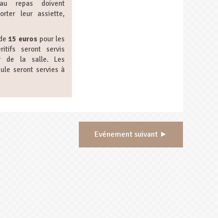
 au repas doivent
rter leur assiette,
 de
15 euros
pour les
itifs seront servis
r de la salle. Les
ule seront servies à
Evénement suivant ►