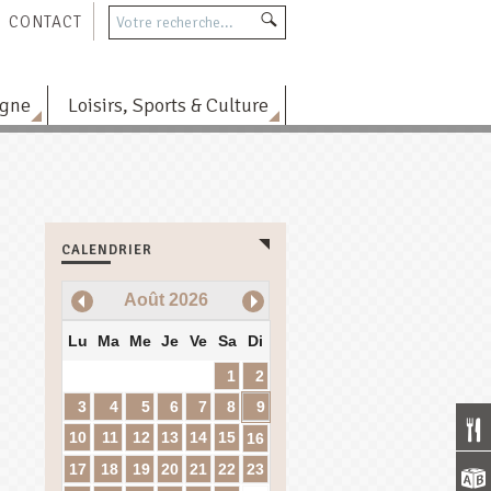
CONTACT
agne
Loisirs, Sports & Culture
CALENDRIER
Août
2026
Lu
Ma
Me
Je
Ve
Sa
Di
1
2
3
4
5
6
7
8
9
10
11
12
13
14
15
16
17
18
19
20
21
22
23