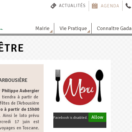
ACTUALITÉS
AGENDA
Mairie
Vie Pratique
Connaître Gad
ÊTRE
'ARBOUSIÈRE
r
Philippe Aubergier
e tiendra à partir de
fêtes de l’Arbousière
to à partir de 15h00
 Ainsi le loto prévu
Allow
Facebook is disabled.
rcredi 17 juin est
voyages en Toscane.