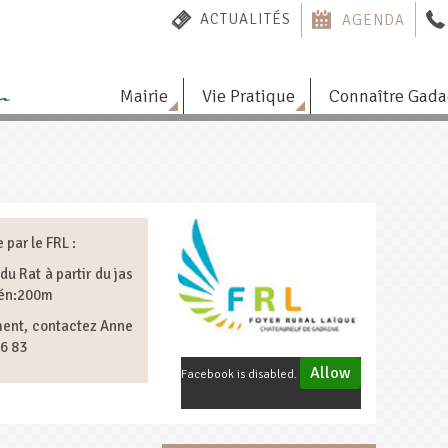
ACTUALITÉS
AGENDA
Mairie
Vie Pratique
Connaître Gad
par le FRL :
du Rat à partir du jas
Dén:200m
ment, contactez Anne
16 83
Allow
Facebook is disabled.