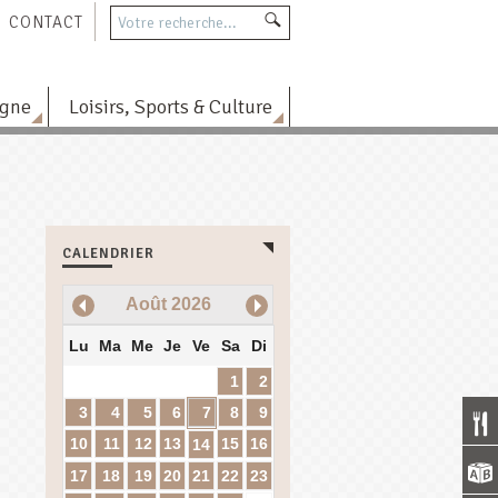
CONTACT
agne
Loisirs, Sports & Culture
CALENDRIER
Août
2026
Lu
Ma
Me
Je
Ve
Sa
Di
1
2
3
4
5
6
7
8
9
10
11
12
13
15
16
14
17
18
19
20
21
22
23